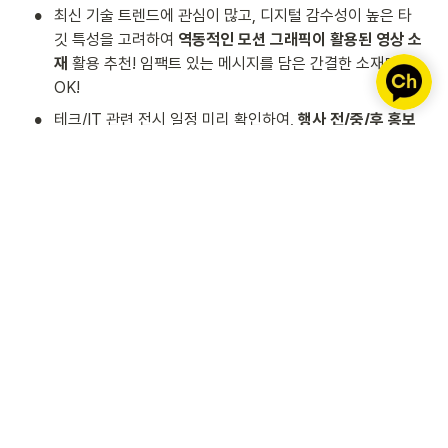
•
최신 기술 트렌드에 관심이 많고, 디지털 감수성이 높은 타
깃 특성을 고려하여 
역동적인 모션 그래픽이 활용된 영상 소
재
 활용 추천! 임팩트 있는 메시지를 담은 간결한 소재도 
OK!
•
테크/IT 관련 전시 일정 미리 확인하여, 
행사 전/중/후 홍보 
타이밍
을 고려한 전략 수립하기!
•
입장 대기가 긴 테크/IT 행사 특성을 고려하여, 
이동 동선/
입장 대기 시간을 활용한 광고 전략
으로 효과 UP!
 앞으로 이어질
XPACE 활용법
시리즈에서는 더욱 다양한 산
업군의 광고 타깃 인사이트와 효과적인 XPACE 활용 전략을 소
개해 드릴 예정이에요. 성공적인 마케팅 전략 수립에 XPACE가 
든든한 파트너가 되어드릴게요!
꼭 다뤄줬으면 하는 주제가 있거나, XPACE 관련 문의가 
있다면 언제든지 연락주세요. 