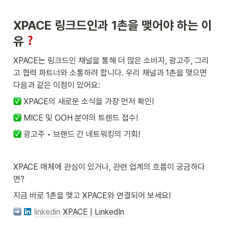
에서 푸른빛을 밝히는 글로벌 캠페인인데
요, 코엑스도 매년 XPACE의 전 매체에
XPACE 링크드인과 1촌을 맺어야 하는 이
파란 불을 밝히며 이 뜻깊은 일에 동참하
고 있습니다. 이처럼 XPACE는 단순한
유
디지털 광고 매체를 넘어, 의미 있는 메시
지를 전하고 따뜻한 공간 경험을 제공하
는 플랫폼입니다. 3월 27일부터 시작된
XPACE는 링크드인 채널을 통해 더 많은 소비자, 광고주, 그리
이번 캠페인을 통해 우리 사회가 배리어
고 협력 파트너와 소통하려 합니다. 우리 채널과 1촌을 맺으면 
프리한 환경으로 한 걸음 더 나아가길 바
랍니다! 😊 ❓ 여기서 잠깐! 오티즘이란?
다음과 같은 이점이 있어요:
오티즘(Autism)은 자폐성 장애(자폐 스
펙트럼 장애)를 의미하는 영어 표현이며,
 XPACE의 새로운 소식을 가장 먼저 확인!
개개인의 증상과 기능 수준이 매우 다양
하게 나타나는 스펙트럼 장애입니다. 지
 MICE 및 OOH 분야의 트렌드 접수!
금 이 글을 블로그에서 보고 싶다면? ➡️
블로그 바로가기:
 광고주 • 브랜드 간 네트워킹의 기회!
https://lnkd.in/gXmsapZv
XPACE 매체에 관심이 있거나, 관련 업계의 흐름이 궁금하다
면?
지금 바로 1촌을 맺고 XPACE와 연결되어 보세요!
linkedin
XPACE | LinkedIn