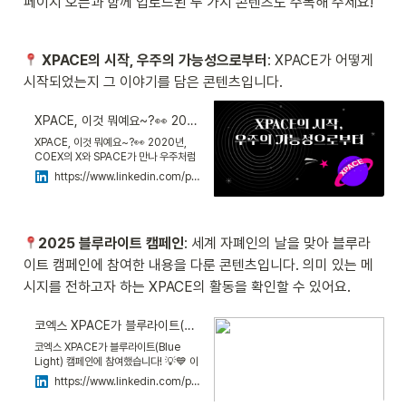
페이지 오픈과 함께 업로드된 두 가지 콘텐츠도 주목해 주세요!
XPACE의 시작, 우주의 가능성으로부터
: XPACE가 어떻게 
시작되었는지 그 이야기를 담은 콘텐츠입니다.
XPACE, 이것 뭐예요~?👀 2020년, COEX의 X와 SPACE가 만나 우주처럼 무한한 콘텐츠를 담는 대형 미디어 플랫폼이… | XPACE
XPACE, 이것 뭐예요~?👀 2020년,
COEX의 X와 SPACE가 만나 우주처럼
무한한 콘텐츠를 담는 대형 미디어 플랫
https://www.linkedin.com/posts/xpacecoex_xpace-%EC%9D%B4%EA%B2%83-%EB%AD%90%EC%98%88%EC%9A%94-2020%EB%85%84-coex%EC%9D%98-x%EC%99%80-space%EA%B0%80-activity-7317363840671719425-2LMA?utm_source=share&utm_medium=member_desktop&rcm=ACoAAFbqXQgBsT5LvgQEBCEA_4Z3ZFCj_oUVSU8
폼이 탄생했어요 🚀 전시업계 최초(!) 디
지털 홍보 매체 XPACE, 더 알고 싶다면?
➡️블로그 바로가기: https://lnkd.in/g-
gdEED9
2025 블루라이트 캠페인
: 세계 자폐인의 날을 맞아 블루라
이트 캠페인에 참여한 내용을 다룬 콘텐츠입니다. 의미 있는 메
시지를 전하고자 하는 XPACE의 활동을 확인할 수 있어요. 
코엑스 XPACE가 블루라이트(Blue Light) 캠페인에 참여했습니다! 💡💙 이 캠페인은 UN에서 지정한 4월 2일 ‘세계… | XPACE
코엑스 XPACE가 블루라이트(Blue
Light) 캠페인에 참여했습니다! 💡💙 이
캠페인은 UN에서 지정한 4월 2일 ‘세계
https://www.linkedin.com/posts/xpacecoex_%EC%BD%94%EC%97%91%EC%8A%A4-xpace%EA%B0%80-%EB%B8%94%EB%A3%A8%EB%9D%BC%EC%9D%B4%ED%8A%B8blue-light-%EC%BA%A0%ED%8E%98%EC%9D%B8%EC%97%90-%EC%B0%B8%EC%97%AC%ED%96%88%EC%8A%B5%EB%8B%88%EB%8B%A4-activity-7317364480428937216-bkoW?utm_source=share&utm_medium=member_desktop&rcm=ACoAAFbqXQgBsT5LvgQEBCEA_4Z3ZFCj_oUVSU8
자폐인의 날’을 기념하여, 오티즘에 대한
인식을 높이기 위해 전 세계의 지역 명소