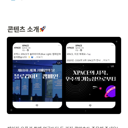
the Essence of Engagement
Xplore New Possibility Xpand
Your Space XPACE | 전시업계 최초
디지털 홍보 매체 XPACE는 브랜드와 소
비자가 더욱 깊이 교감할 수 있도록 설계
된 디지털 미디어 플랫폼입니다. 코엑스
콘텐츠 소개
방문객의 주요 이동 동선에 배치된 빅브
릿지, 브릿지, 스퀘어브릿지, 와이드브릿
지, 엣지컬럼 등 다양한 규격의 매체를 통
해 새로운 공간 경험을 제공합니다. 코엑
스에서는 연간 약 2,500건의 행사가 개
최되며, 일 평균 15만 명이 방문합니다.